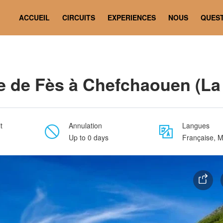
le bleue)
ACCUEIL
CIRCUITS
EXPERIENCES
NOUS
QUES
 de Fès à Chefchaouen (La v
t
Annulation
Langues
Up to 0 days
Française, M