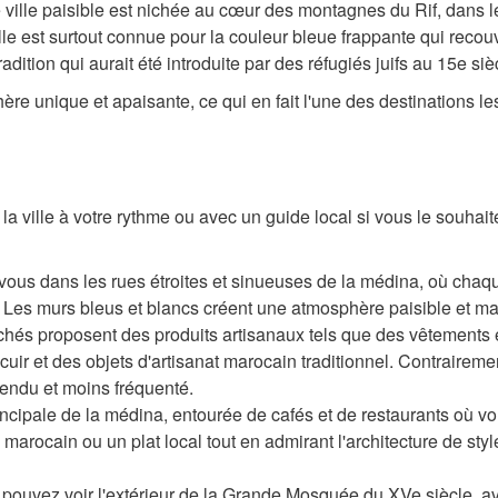
 ville paisible est nichée au cœur des montagnes du Rif, dans l
le est surtout connue pour la couleur bleue frappante qui recouv
adition qui aurait été introduite par des réfugiés juifs au 15e siè
ère unique et apaisante, ce qui en fait l'une des destinations le
la ville à votre rythme ou avec un guide local si vous le souhait
us dans les rues étroites et sinueuses de la médina, où chaq
 Les murs bleus et blancs créent une atmosphère paisible et m
rchés proposent des produits artisanaux tels que des vêtements 
cuir et des objets d'artisanat marocain traditionnel. Contraireme
tendu et moins fréquenté.
ncipale de la médina, entourée de cafés et de restaurants où v
arocain ou un plat local tout en admirant l'architecture de styl
pouvez voir l'extérieur de la Grande Mosquée du XVe siècle, a