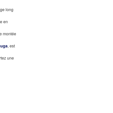
age long
te en
ne montée
ouga
, est
rtez une