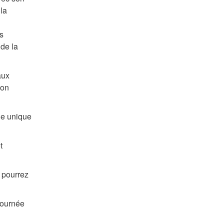
la
s
 de la
aux
ion
ne unique
t
s pourrez
journée