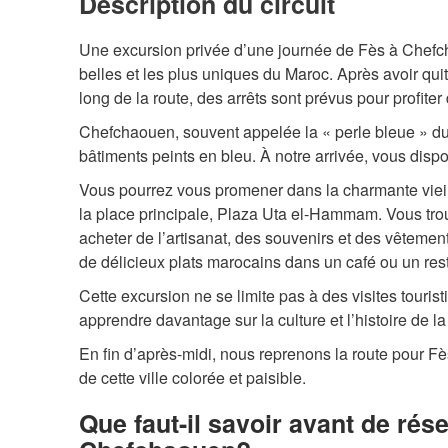
Description du circuit
Une excursion privée d’une journée de Fès à Chefch
belles et les plus uniques du Maroc. Après avoir qu
long de la route, des arrêts sont prévus pour profite
Chefchaouen, souvent appelée la « perle bleue » du 
bâtiments peints en bleu. À notre arrivée, vous disp
Vous pourrez vous promener dans la charmante vieill
la place principale, Plaza Uta el-Hammam. Vous tr
acheter de l’artisanat, des souvenirs et des vêtemen
de délicieux plats marocains dans un café ou un rest
Cette excursion ne se limite pas à des visites touris
apprendre davantage sur la culture et l’histoire de la
En fin d’après-midi, nous reprenons la route pour F
de cette ville colorée et paisible.
Que faut-il savoir avant de rés