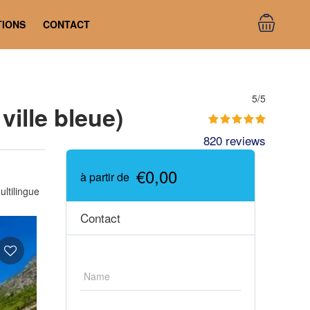
TIONS
CONTACT
5/5
ille bleue)
820 reviews
€0,00
à partir de
ultilingue
Contact