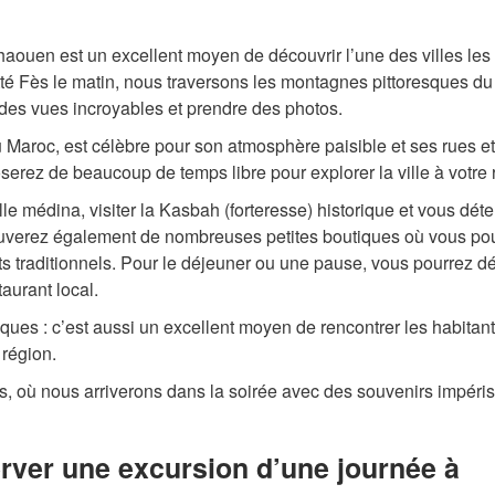
aouen est un excellent moyen de découvrir l’une des villes les
itté Fès le matin, nous traversons les montagnes pittoresques d
r des vues incroyables et prendre des photos.
Maroc, est célèbre pour son atmosphère paisible et ses rues et
oserez de beaucoup de temps libre pour explorer la ville à votre
e médina, visiter la Kasbah (forteresse) historique et vous dét
ouverez également de nombreuses petites boutiques où vous po
ts traditionnels. Pour le déjeuner ou une pause, vous pourrez d
aurant local.
tiques : c’est aussi un excellent moyen de rencontrer les habitant
 région.
ès, où nous arriverons dans la soirée avec des souvenirs impéri
erver une excursion d’une journée à