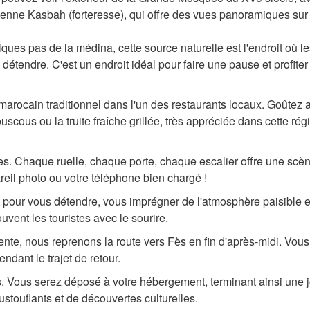
cienne Kasbah (forteresse), qui offre des vues panoramiques sur 
ues pas de la médina, cette source naturelle est l'endroit où le
e détendre. C'est un endroit idéal pour faire une pause et profiter
arocain traditionnel dans l'un des restaurants locaux. Goûtez 
ouscous ou la truite fraîche grillée, très appréciée dans cette rég
s. Chaque ruelle, chaque porte, chaque escalier offre une scè
reil photo ou votre téléphone bien chargé !
pour vous détendre, vous imprégner de l'atmosphère paisible e
uvent les touristes avec le sourire.
nte, nous reprenons la route vers Fès en fin d'après-midi. Vou
dant le trajet de retour.
s. Vous serez déposé à votre hébergement, terminant ainsi une 
touflants et de découvertes culturelles.