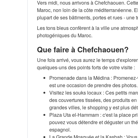
Vers midi, nous arrivons à Chefchaouen. Cette
Maroc, non loin de la côte méditerranéenne. El
plupart de ses bâtiments, portes et rues - une tr
Les tons bleus confèrent à la ville une atmosph
photogéniques du Maroc.
Que faire à Chefchaouen?
Une fois arrivé, vous aurez le temps d'explorer 
quelques-uns des points forts de votre visite :
Promenade dans la Médina : Promenez-vo
est une occasion de prendre des photos.
Visitez les souks locaux : Ces petits ma
des couvertures tissées, des produits en 
grandes villes, le shopping y est plus dé
Plaza Uta el-Hammam : c'est la place pri
pouvez vous détendre et déguster un thé m
espagnol.
La Grande Mosquée et la Kasbah : Vous 