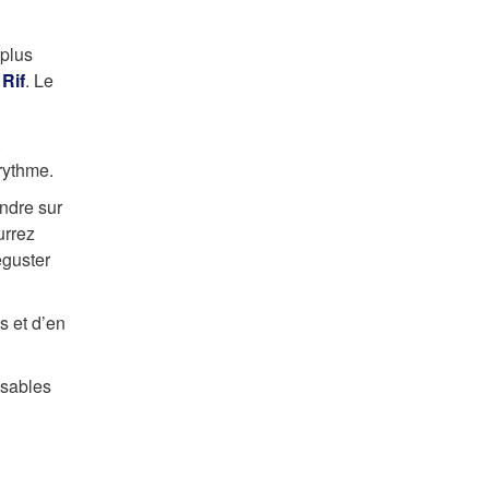
 plus
u
Rif
. Le
 rythme.
endre sur
urrez
éguster
s et d’en
ssables