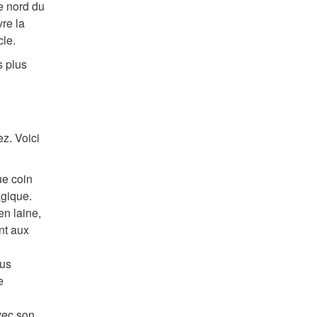
e nord du
re la
cle.
s plus
ez. Voici
ue coin
agique.
en laine,
nt aux
ous
e
vec son