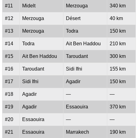
#11
Midelt
Merzouga
340 km
#12
Merzouga
Désert
40 km
#13
Merzouga
Todra
150 km
#14
Todra
Ait Ben Haddou
210 km
#15
Ait Ben Haddou
Taroudant
300 km
#16
Taroudant
Sidi Ifni
155 km
#17
Sidi Ifni
Agadir
150 km
#18
Agadir
—
—
#19
Agadir
Essaouira
370 km
#20
Essaouira
—
—
#21
Essaouira
Marrakech
190 km