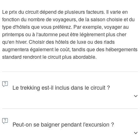
Le prix du circuit dépend de plusieurs facteurs. Il varie en
fonction du nombre de voyageurs, de la saison choisie et du
type d'hôtels que vous préférez. Par exemple, voyager au
printemps ou à l'automne peut être légèrement plus cher
qu'en hiver. Choisir des hôtels de luxe ou des riads
augmentera également le coût, tandis que des hébergements
standard rendront le circuit plus abordable.
Le trekking est-il inclus dans le circuit ?
Oui, le circuit comprend quelques randonnées, mais il s'agit
principalement de promenades faciles. Vous ferez de courtes
Peut-on se baigner pendant l'excursion ?
randonnées dans des régions magnifiques telles que la
vallée de l'Ourika, les gorges du Todra et les collines autour