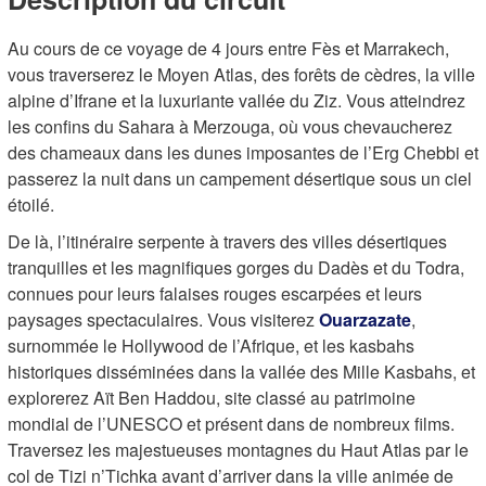
Au cours de ce voyage de 4 jours entre Fès et Marrakech,
vous traverserez le Moyen Atlas, des forêts de cèdres, la ville
alpine d’Ifrane et la luxuriante vallée du Ziz. Vous atteindrez
les confins du Sahara à Merzouga, où vous chevaucherez
des chameaux dans les dunes imposantes de l’Erg Chebbi et
passerez la nuit dans un campement désertique sous un ciel
étoilé.
De là, l’itinéraire serpente à travers des villes désertiques
tranquilles et les magnifiques gorges du Dadès et du Todra,
connues pour leurs falaises rouges escarpées et leurs
paysages spectaculaires. Vous visiterez
Ouarzazate
,
surnommée le Hollywood de l’Afrique, et les kasbahs
historiques disséminées dans la vallée des Mille Kasbahs, et
explorerez Aït Ben Haddou, site classé au patrimoine
mondial de l’UNESCO et présent dans de nombreux films.
Traversez les majestueuses montagnes du Haut Atlas par le
col de Tizi n’Tichka avant d’arriver dans la ville animée de