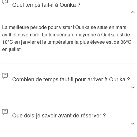
Quel temps fait-il à Ourika ?
La meilleure période pour visiter l'Ourika se situe en mars,
avril et novembre. La température moyenne à Ourika est de
18°C en janvier et la température la plus élevée est de 36°C
en juillet.
Combien de temps faut-il pour arriver à Ourika ?
L'Ourika est située à environ 38 km au nord de Marrakech.
En fonction des arrêts, le trajet peut durer environ 1 heure
Que dois-je savoir avant de réserver ?
dans chaque sens.