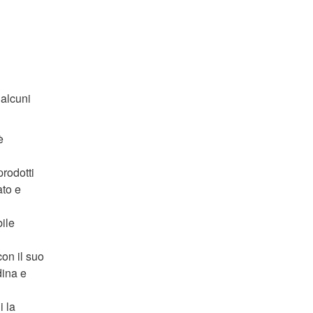
 alcuni
è
prodotti
ato e
ile
on il suo
dina e
i la