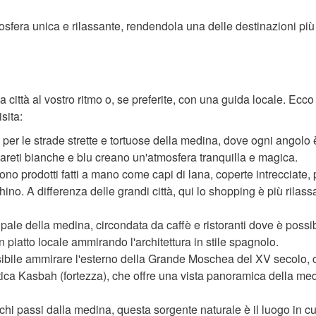
tmosfera unica e rilassante, rendendola una delle destinazioni più
la città al vostro ritmo o, se preferite, con una guida locale. Ecco
sita:
er le strade strette e tortuose della medina, dove ogni angolo 
pareti bianche e blu creano un'atmosfera tranquilla e magica.
frono prodotti fatti a mano come capi di lana, coperte intrecciate, 
hino. A differenza delle grandi città, qui lo shopping è più rilass
ale della medina, circondata da caffè e ristoranti dove è possib
 piatto locale ammirando l'architettura in stile spagnolo.
bile ammirare l'esterno della Grande Moschea del XV secolo, c
ntica Kasbah (fortezza), che offre una vista panoramica della me
hi passi dalla medina, questa sorgente naturale è il luogo in cu