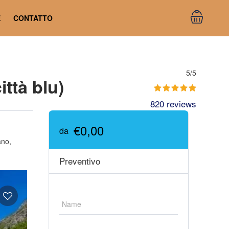
E
CONTATTO
5/5
ttà blu)
820 reviews
€0,00
da
ano,
Preventivo