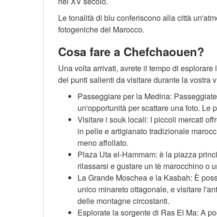
nel XV secolo.
Le tonalità di blu conferiscono alla città un'a
fotogeniche del Marocco.
Cosa fare a Chefchaouen?
Una volta arrivati, avrete il tempo di esplorare 
dei punti salienti da visitare durante la vostra vi
Passeggiare per la Medina: Passeggiate p
un'opportunità per scattare una foto. Le 
Visitare i souk locali: I piccoli mercati of
in pelle e artigianato tradizionale marocc
meno affollato.
Plaza Uta el-Hammam: è la piazza princip
rilassarsi e gustare un tè marocchino o un
La Grande Moschea e la Kasbah: È possi
unico minareto ottagonale, e visitare l'a
delle montagne circostanti.
Esplorate la sorgente di Ras El Ma: A poc