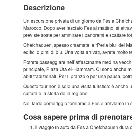
Descrizione
Un’escursione privata di un giorno da Fes a Chefcha
Marocco. Dopo aver lasciato Fes al mattino, si attr
previste soste per ammirare i panorami e scattare fot
Chefchaouen, spesso chiamata la “Perla blu” del Mar
edifici dipinti di blu. Una volta arrivati, avrete molto
Potrete passeggiare nell’affascinante medina vecchia,
principale, Plaza Uta el-Hammam. Ci sono anche molt
abiti tradizionali. Per il pranzo o per una pausa, potr
Questo tour non è solo una visita turistica: è anche
cultura e la storia della regione.
Nel tardo pomeriggio torniamo a Fes e arriviamo in se
Cosa sapere prima di prenotar
Il viaggio in auto da Fes a Chefchaouen dura ci