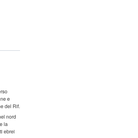
erso
ine e
e del Rif.
nel nord
e la
ti ebrei