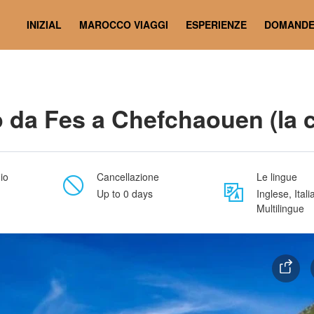
 blu)
INIZIAL
MAROCCO VIAGGI
ESPERIENZE
DOMAND
 da Fes a Chefchaouen (la ci
io
Cancellazione
Le lingue
Up to 0 days
Inglese, Itali
Multilingue