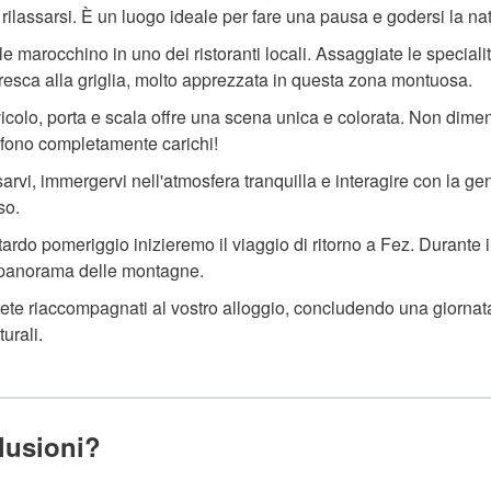
 rilassarsi. È un luogo ideale per fare una pausa e godersi la na
 marocchino in uno dei ristoranti locali. Assaggiate le speciali
a fresca alla griglia, molto apprezzata in questa zona montuosa.
icolo, porta e scala offre una scena unica e colorata. Non dimen
lefono completamente carichi!
arvi, immergervi nell'atmosfera tranquilla e interagire con la ge
so.
ardo pomeriggio inizieremo il viaggio di ritorno a Fez. Durante i
il panorama delle montagne.
arete riaccompagnati al vostro alloggio, concludendo una giornata
urali.
clusioni?