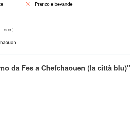
ta
Pranzo e bevande
. ecc.)
fchaouen
no da Fes a Chefchaouen (la città blu)"