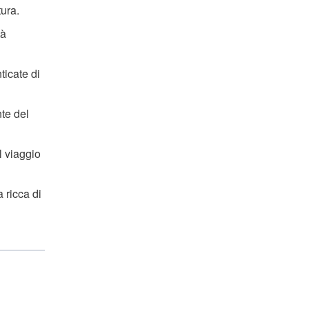
tura.
tà
ticate di
nte del
l viaggio
 ricca di