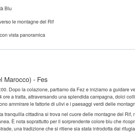
tà Blu
verso le montagne del Rif
 con vista panoramica
el Marocco) - Fes
le 8:00. Dopo la colazione, partiamo da Fez e iniziamo a guidare v
4 ore a tratta, attraversando una splendida campagna, dolci coll
sono ammirare le fattorie di ulivi e i paesaggi verdi delle montagn
tranquilla cittadina si trova nel cuore delle montagne del Rif, 
ea. È nota soprattutto per il sorprendente colore blu che ricopr
trade, una tradizione che si ritiene sia stata introdotta dai rifugia