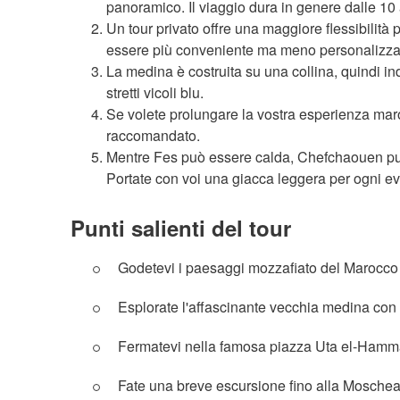
panoramico. Il viaggio dura in genere dalle 10 a
Un tour privato offre una maggiore flessibilità 
essere più conveniente ma meno personalizza
La medina è costruita su una collina, quindi i
stretti vicoli blu.
Se volete prolungare la vostra esperienza ma
raccomandato.
Mentre Fes può essere calda, Chefchaouen può e
Portate con voi una giacca leggera per ogni e
Punti salienti del tour
Godetevi i paesaggi mozzafiato del Marocco 
Esplorate l'affascinante vecchia medina con 
Fermatevi nella famosa piazza Uta el-Ham
Fate una breve escursione fino alla Mosche