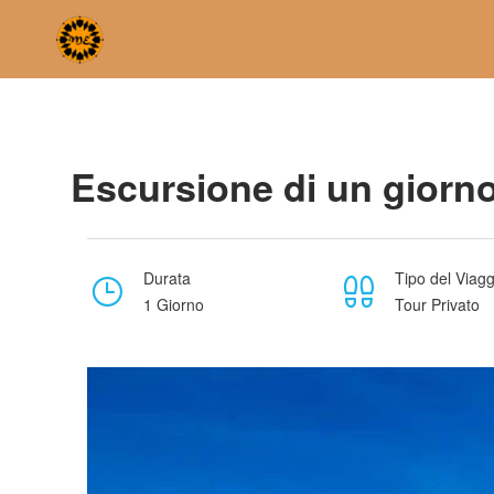
Home
Escursione di un giorno da Fes a Chefchaouen (la città
Escursione di un giorno
Durata
Tipo del Viagg
1 Giorno
Tour Privato