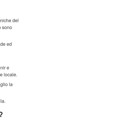
uniche del
o sono
ade ed
nir e
te locale.
glio la
la.
?