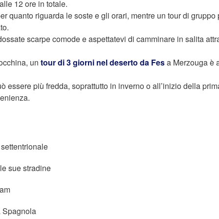
lle 12 ore in totale.
per quanto riguarda le soste e gli orari, mentre un tour di gruppo
to.
ndossate scarpe comode e aspettatevi di camminare in salita att
rocchina, un
tour di 3 giorni nel deserto da Fes
a Merzouga è 
ssere più fredda, soprattutto in inverno o all’inizio della prim
venienza.
settentrionale
le sue stradine
mam
a Spagnola