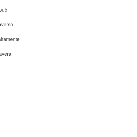
 può
raverso
altamente
avera.