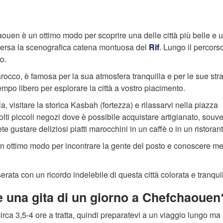
ouen è un ottimo modo per scoprire una delle città più belle e 
aversa la scenografica catena montuosa del
Rif
. Lungo il percors
o.
occo, è famosa per la sua atmosfera tranquilla e per le sue str
 tempo libero per esplorare la città a vostro piacimento.
 visitare la storica Kasbah (fortezza) e rilassarvi nella piazza
i piccoli negozi dove è possibile acquistare artigianato, souve
ete gustare deliziosi piatti marocchini in un caffè o in un ristoran
 un ottimo modo per incontrare la gente del posto e conoscere me
rata con un ricordo indelebile di questa città colorata e tranquil
e una gita di un giorno a Chefchaouen
rca 3,5-4 ore a tratta, quindi preparatevi a un viaggio lungo ma