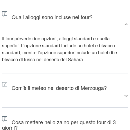
Quali alloggi sono incluse nel tour?
Il tour prevede due opzioni, alloggi standard e quella
superior. L'opzione standard include un hotel e bivacco
standard, mentre l'opzione superior include un hotel di e
bivacco di lusso nel deserto del Sahara.
Com'è il meteo nel deserto di Merzouga?
Il clima invernale (da metà novembre a inizio marzo) diventa
freddo di notte e caldo di giorno (giorno~26°C/notte~0°C).
Cosa mettere nello zaino per questo tour di 3
Durante l'estate (da metà giugno a metà settembre) diventa
giorni?