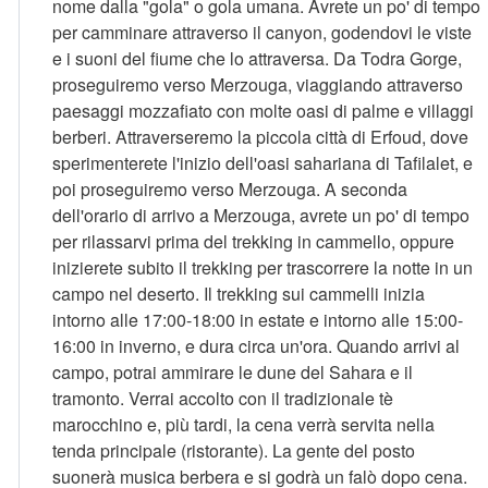
nome dalla "gola" o gola umana. Avrete un po' di tempo
per camminare attraverso il canyon, godendovi le viste
e i suoni del fiume che lo attraversa. Da Todra Gorge,
proseguiremo verso Merzouga, viaggiando attraverso
paesaggi mozzafiato con molte oasi di palme e villaggi
berberi. Attraverseremo la piccola città di Erfoud, dove
sperimenterete l'inizio dell'oasi sahariana di Tafilalet, e
poi proseguiremo verso Merzouga. A seconda
dell'orario di arrivo a Merzouga, avrete un po' di tempo
per rilassarvi prima del trekking in cammello, oppure
inizierete subito il trekking per trascorrere la notte in un
campo nel deserto. Il trekking sui cammelli inizia
intorno alle 17:00-18:00 in estate e intorno alle 15:00-
16:00 in inverno, e dura circa un'ora. Quando arrivi al
campo, potrai ammirare le dune del Sahara e il
tramonto. Verrai accolto con il tradizionale tè
marocchino e, più tardi, la cena verrà servita nella
tenda principale (ristorante). La gente del posto
suonerà musica berbera e si godrà un falò dopo cena.