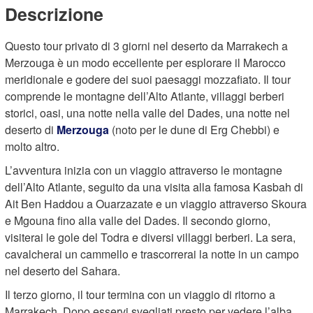
Descrizione
Questo tour privato di 3 giorni nel deserto da Marrakech a
Merzouga è un modo eccellente per esplorare il Marocco
meridionale e godere dei suoi paesaggi mozzafiato. Il tour
comprende le montagne dell’Alto Atlante, villaggi berberi
storici, oasi, una notte nella valle del Dades, una notte nel
deserto di
Merzouga
(noto per le dune di Erg Chebbi) e
molto altro.
L’avventura inizia con un viaggio attraverso le montagne
dell’Alto Atlante, seguito da una visita alla famosa Kasbah di
Ait Ben Haddou a Ouarzazate e un viaggio attraverso Skoura
e Mgouna fino alla valle del Dades. Il secondo giorno,
visiterai le gole del Todra e diversi villaggi berberi. La sera,
cavalcherai un cammello e trascorrerai la notte in un campo
nel deserto del Sahara.
Il terzo giorno, il tour termina con un viaggio di ritorno a
Marrakech. Dopo esservi svegliati presto per vedere l’alba,