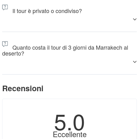
08:00 e verremo a prendervi nel luogo da voi preferito, che
Il tour è privato o condiviso?
sia la stazione ferroviaria, l'aeroporto o il vostro alloggio.
Questo tour di 3 giorni da Marrakech al deserto di Merzouga
è privato. Ci sarete solo tu (o il tuo gruppo) con l'autista/guida
Quanto costa il tour di 3 giorni da Marrakech al
per l'intero viaggio. Se sei interessato a un tour condiviso, dai
deserto?
un'occhiata al nostro tour di gruppo condiviso di 3 giorni nel
deserto da Marrakech oppure contattaci per maggiori dettagli.
I prezzi cambiano a seconda del numero di viaggiatori e della
categoria degli alloggi. È possibile effettuare l'upgrade degli
Recensioni
hotel e dei campi nel deserto da standard a mid-range o
luxury. Per maggiori dettagli, si prega di controllare i prezzi su
questa pagina.
5
.0
Eccellente