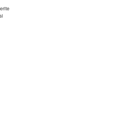
erite
si