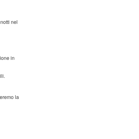
notti nel
ione in
li.
reremo la
l