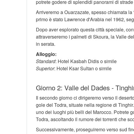
potrete godere di splendidi panorami di strade 
Arriveremo a Ouarzazate, spesso chiamata la “Ho
primo è stato Lawrence d'Arabia nel 1962, seg
Dopo aver esplorato questa città speciale, con
attraverseremo i palmeti di Skoura, la Valle d
in serata.
Alloggio:
Standard
: Hotel Kasbah Didis o simile
Superior
: Hotel Ksar Sultan o simile
Giorno 2: Valle del Dades - Tinghi
Il secondo giorno ci dirigeremo verso il deser
gole del Todra, situate nella regione di Tingh
uno dei luoghi più belli del Marocco. Potrete g
Todra, ascoltando il rumore dei torrenti che sc
Successivamente, proseguiremo verso sud fino