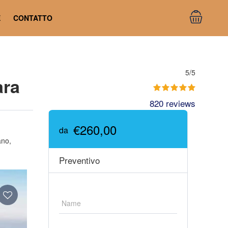
E
CONTATTO
5/5
ara
820 reviews
€260,00
da
ano,
Preventivo