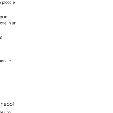
o piccole
ta in
otte in un
0.
sarvi e
Chebbi
are uno