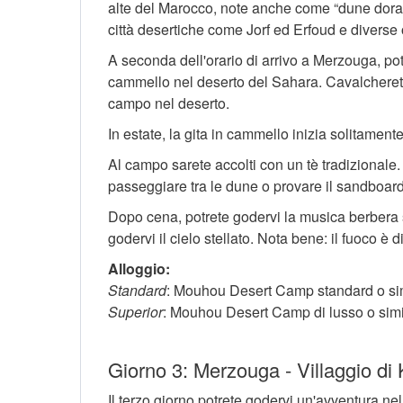
alte del Marocco, note anche come “dune dorate”
città desertiche come Jorf ed Erfoud e diverse
A seconda dell'orario di arrivo a Merzouga, potr
cammello nel deserto del Sahara. Cavalcherete t
campo nel deserto.
In estate, la gita in cammello inizia solitamente
Al campo sarete accolti con un tè tradizionale
passeggiare tra le dune o provare il sandboard
Dopo cena, potrete godervi la musica berbera su
godervi il cielo stellato. Nota bene: il fuoco è
Alloggio:
Standard
: Mouhou Desert Camp standard o si
Superior
: Mouhou Desert Camp di lusso o sim
Giorno 3: Merzouga - Villaggio di
Il terzo giorno potrete godervi un'avventura n