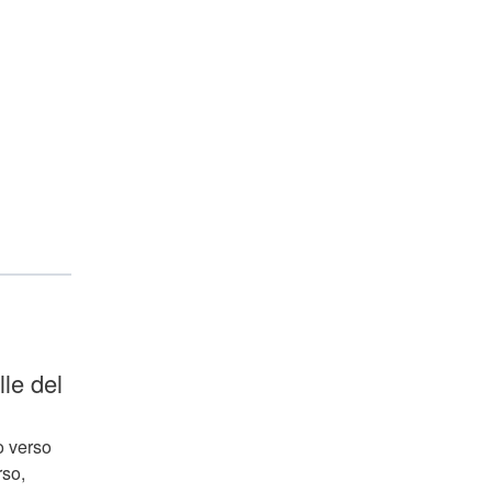
le del
o verso
rso,