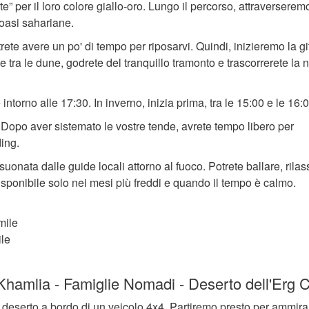
 per il loro colore giallo-oro. Lungo il percorso, attraverserem
 oasi sahariane.
ete avere un po' di tempo per riposarvi. Quindi, inizieremo la gi
ra le dune, godrete del tranquillo tramonto e trascorrerete la n
 intorno alle 17:30. In inverno, inizia prima, tra le 15:00 e le 16:0
. Dopo aver sistemato le vostre tende, avrete tempo libero per
ing.
onata dalle guide locali attorno al fuoco. Potrete ballare, rilas
 disponibile solo nei mesi più freddi e quando il tempo è calmo.
mile
ile
 Khamlia - Famiglie Nomadi - Deserto dell'Erg 
el deserto a bordo di un veicolo 4x4. Partiremo presto per ammir