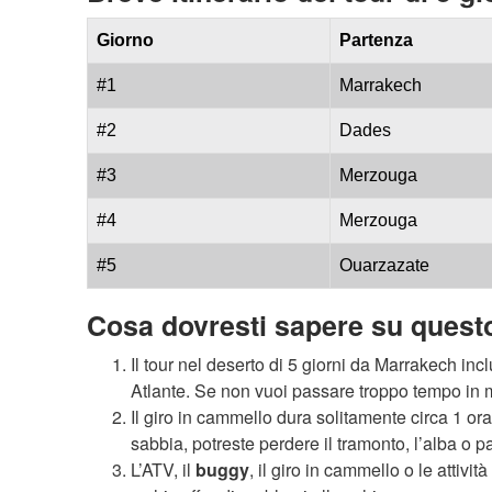
Giorno
Partenza
#1
Marrakech
#2
Dades
#3
Merzouga
#4
Merzouga
#5
Ouarzazate
Cosa dovresti sapere su questo
Il tour nel deserto di 5 giorni da Marrakech inc
Atlante. Se non vuoi passare troppo tempo in ma
Il giro in cammello dura solitamente circa 1 or
sabbia, potreste perdere il tramonto, l’alba o pa
L’ATV, il
buggy
, il giro in cammello o le attivi