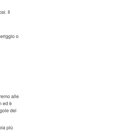
i. Il
eriggio o
eremo alle
n ed è
 gole del
ia più