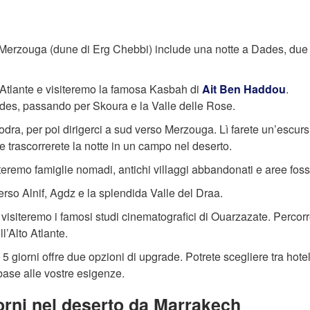
 a Merzouga (dune di Erg Chebbi) include una notte a Dades, due 
o Atlante e visiteremo la famosa Kasbah di
Ait Ben Haddou
.
des, passando per Skoura e la Valle delle Rose.
odra, per poi dirigerci a sud verso Merzouga. Lì farete un’escurs
 trascorrerete la notte in un campo nel deserto.
siteremo famiglie nomadi, antichi villaggi abbandonati e aree fossi
rso Alnif, Agdz e la splendida Valle del Draa.
 visiteremo i famosi studi cinematografici di Ouarzazate. Percor
’Alto Atlante.
5 giorni offre due opzioni di upgrade. Potrete scegliere tra hote
base alle vostre esigenze.
giorni nel deserto da Marrakech