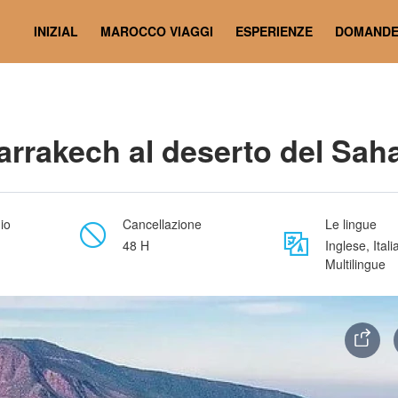
a
INIZIAL
MAROCCO VIAGGI
ESPERIENZE
DOMAND
Marrakech al deserto del Sah
io
Cancellazione
Le lingue
48 H
Inglese, Itali
Multilingue