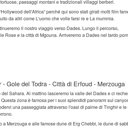
tortuose, paesaggi montani e tradizionali villaggi berberi.
llywood dell'Africa” perché qui sono stati girati molti film famos
uito da altri come L'uomo che volle farsi re e La mummia.
tinueremo il nostro viaggio verso Dades. Lungo il percorso,
elle Rose e la città di Mgouna. Arriveremo a Dades nel tardo pom
r - Gole del Todra - Città di Erfoud - Merzouga
to del Sahara. Al mattino lasceremo la valle del Dades e ci rech
ir. Questa zona è famosa per i suoi splendidi panorami sul canyo
odervi una passeggiata attraverso l'oasi di palme di Tinghir e le
orrono.
 a Merzouga e alle famose dune di Erg Chebbi, le dune di sabb