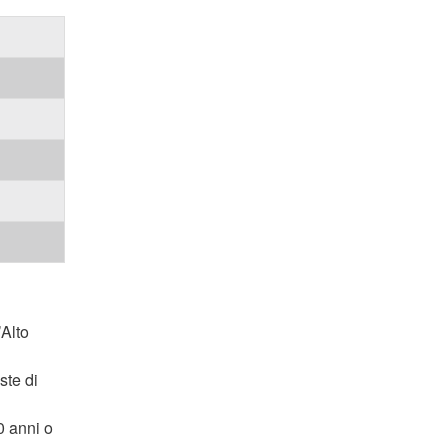
’Alto
ste di
0 anni o