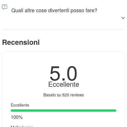
vostra guida le conosce. State visitando la loro vera casa.
Quali altre cose divertenti posso fare?
Non si tratta di una rappresentazione. È uno sguardo alla loro
vita reale. Chiedete sempre il loro permesso prima di scattare
una foto.
Ci sono altre attività divertenti nel deserto. È anche possibile
cavalcare un cammello, guidare un ATV (quad) o noleggiare
Recensioni
un buggy nel deserto di Merzouga.
5
.0
Eccellente
Basato su
820 reviews
Eccellente
100%