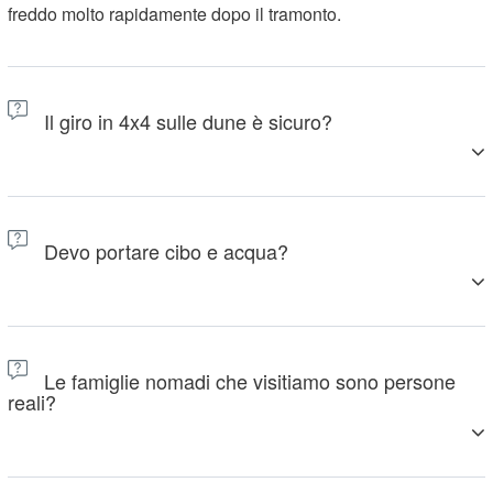
freddo molto rapidamente dopo il tramonto.
Il giro in 4x4 sulle dune è sicuro?
Sì, è sicuro. Il viaggio è divertente ed emozionante, come una
piccola avventura. Gli autisti conoscono perfettamente il
Devo portare cibo e acqua?
deserto. Sono esperti. Se hai paura, basta dirlo all'autista.
Potrà guidare in modo più tranquillo per te.
Per i viaggi brevi, ti consigliamo di portare con te una bottiglia
d'acqua. Per i viaggi che durano molte ore o l'intera giornata,
Le famiglie nomadi che visitiamo sono persone
l'agenzia turistica ti fornirà il pranzo e l'acqua. È consigliabile
reali?
chiedere informazioni al riguardo al momento della
prenotazione del tour.
Sì, sono famiglie reali che vivono davvero nel deserto. La