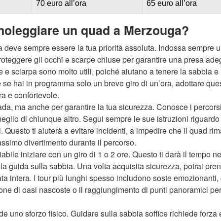
70 euro all’ora
65 euro all’ora
 noleggiare un quad a Merzouga?
a deve sempre essere la tua priorità assoluta. Indossa sempre 
r proteggere gli occhi e scarpe chiuse per garantire una presa ad
 e sciarpa sono molto utili, poiché aiutano a tenere la sabbia e 
 se hai in programma solo un breve giro di un’ora, adottare que
ra e confortevole.
trada, ma anche per garantire la tua sicurezza. Conosce i percors
 meglio di chiunque altro. Segui sempre le sue istruzioni riguardo 
si. Questo ti aiuterà a evitare incidenti, a impedire che il quad r
massimo divertimento durante il percorso.
abile iniziare con un giro di 1 o 2 ore. Questo ti darà il tempo n
ella guida sulla sabbia. Una volta acquisita sicurezza, potrai pre
ta intera. I tour più lunghi spesso includono soste emozionanti,
azione di oasi nascoste o il raggiungimento di punti panoramici pe
de uno sforzo fisico. Guidare sulla sabbia soffice richiede forza 