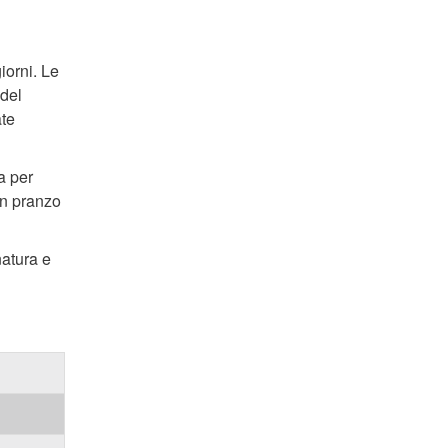
iorni. Le
 del
ate
a per
un pranzo
natura e