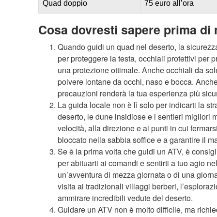
Quad doppio
75 euro all’ora
Cosa dovresti sapere prima di
Quando guidi un quad nel deserto, la sicurezz
per proteggere la testa, occhiali protettivi pe
una protezione ottimale. Anche occhiali da sole
polvere lontane da occhi, naso e bocca. Anche
precauzioni renderà la tua esperienza più sicu
La guida locale non è lì solo per indicarti la s
deserto, le dune insidiose e i sentieri migliori
velocità, alla direzione e ai punti in cui fermar
bloccato nella sabbia soffice e a garantire il 
Se è la prima volta che guidi un ATV, è consigli
per abituarti ai comandi e sentirti a tuo agio n
un’avventura di mezza giornata o di una giorna
visita ai tradizionali villaggi berberi, l’esplor
ammirare incredibili vedute del deserto.
Guidare un ATV non è molto difficile, ma richie