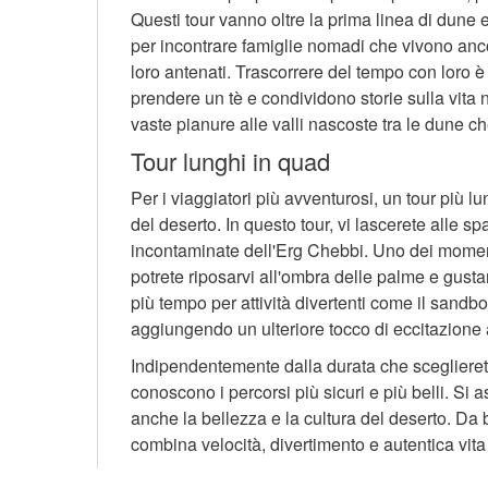
Questi tour vanno oltre la prima linea di dune e
per incontrare famiglie nomadi che vivono anco
loro antenati. Trascorrere del tempo con loro è 
prendere un tè e condividono storie sulla vita 
vaste pianure alle valli nascoste tra le dune c
Tour lunghi in quad
Per i viaggiatori più avventurosi, un tour più l
del deserto. In questo tour, vi lascerete alle spa
incontaminate dell'Erg Chebbi. Uno dei moment
potrete riposarvi all'ombra delle palme e gusta
più tempo per attività divertenti come il sandb
aggiungendo un ulteriore tocco di eccitazione a
Indipendentemente dalla durata che sceglieret
conoscono i percorsi più sicuri e più belli. Si
anche la bellezza e la cultura del deserto. Da 
combina velocità, divertimento e autentica vita