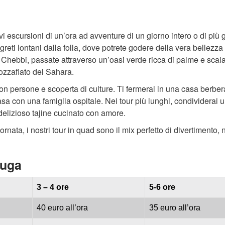
i escursioni di un’ora ad avventure di un giorno intero o di più g
eti lontani dalla folla, dove potrete godere della vera bellezza
g Chebbi, passate attraverso un’oasi verde ricca di palme e scal
ozzafiato del Sahara.
on persone e scoperta di culture. Ti fermerai in una casa berber
asa con una famiglia ospitale. Nei tour più lunghi, condividerai 
delizioso tajine cucinato con amore.
rnata, i nostri tour in quad sono il mix perfetto di divertimento, 
ouga
3 – 4 ore
5-6 ore
40 euro all’ora
35 euro all’ora