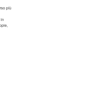
rso più
 in
ppie,