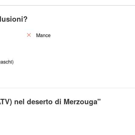
clusioni?
Mance
caschi)
ATV) nel deserto di Merzouga"