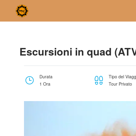
Home
Escursioni in quad (ATV) nel deserto di Merzouga
Escursioni in quad (ATV
Durata
Tipo del Viagg
1 Ora
Tour Privato