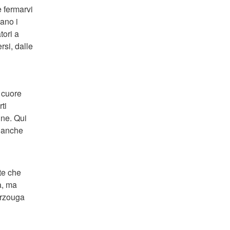
e fermarvi
ano i
tori a
rsi, dalle
l cuore
ti
une. Qui
e anche
te che
a, ma
erzouga