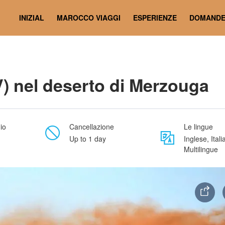
INIZIAL
MAROCCO VIAGGI
ESPERIENZE
DOMAND
) nel deserto di Merzouga
io
Cancellazione
Le lingue
Up to 1 day
Inglese, Itali
Multilingue