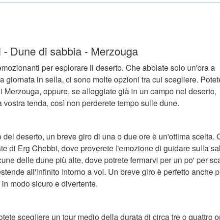
 - Dune di sabbia - Merzouga
mozionanti per esplorare il deserto. Che abbiate solo un'ora a
a giornata in sella, ci sono molte opzioni tra cui scegliere. Potet
 di Merzouga, oppure, se alloggiate già in un campo nel deserto,
a vostra tenda, così non perderete tempo sulle dune.
 del deserto, un breve giro di una o due ore è un'ottima scelta. 
ate di Erg Chebbi, dove proverete l'emozione di guidare sulla s
cune delle dune più alte, dove potrete fermarvi per un po' per sca
estende all'infinito intorno a voi. Un breve giro è perfetto anche p
 in modo sicuro e divertente.
ete scegliere un tour medio della durata di circa tre o quattro o