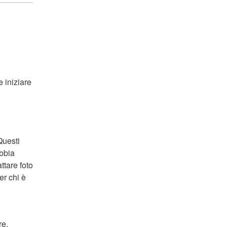
e iniziare
Questi
abbia
ttare foto
er chi è
re.