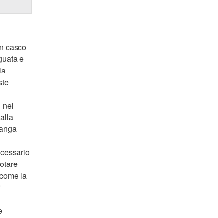
un casco
eguata e
la
ste
i nel
alla
imanga
ecessario
notare
 come la
r
e