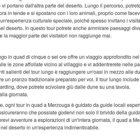
 vi portano dall'altra parte del deserto. Lungo il percorso, potret
ra in tende e si spostano con i loro animali, proprio come facev
un'esperienza culturale speciale, poiché spesso invitano i visita
nel deserto. In questo tour potrete anche ammirare paesaggi dive
he la maggior parte dei visitatori non raggiunge mai.
ungo in quad di cinque o sei ore offre un viaggio approfondito ne
lle le zone affollate vicino al villaggio e vi addentrerete nelle par
i salienti del tour lungo è raggiungere un'oasi in mezzo alle d
re un pranzo tradizionale preparato per voi. Il tour lungo includ
oarding, dove potrete scivolare giù dalle dune su una tavola,
lla giornata.
e, ogni tour in quad a Merzouga è guidato da guide locali esper
 assicureranno che possiate godervi non solo il brivido della guid
brevi avventure a esplorazioni di un'intera giornata, il quad a M
 nel deserto in un'esperienza indimenticabile.