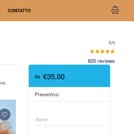
E
CONTATTO
5/5
820 reviews
€35,00
da
ano,
Preventivo