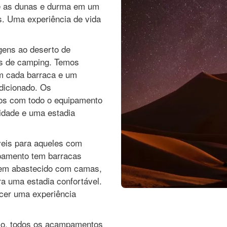
e as dunas e durma em um
. Uma experiência de vida
gens ao deserto de
s de camping. Temos
m cada barraca e um
dicionado. Os
os com todo o equipamento
lidade e uma estadia
eis para aqueles com
mpamento tem barracas
bem abastecido com camas,
ra uma estadia confortável.
ecer uma experiência
lo, todos os acampamentos