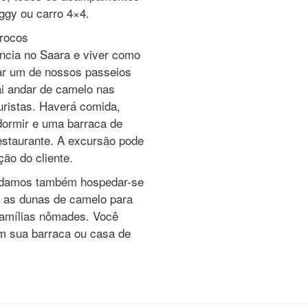
ggy ou carro 4×4.
rrocos
ncia no Saara e viver como
ar um de nossos passeios
 andar de camelo nas
uristas. Haverá comida,
dormir e uma barraca de
estaurante. A excursão pode
ção do cliente.
endamos também hospedar-se
á as dunas de camelo para
famílias nômades. Você
em sua barraca ou casa de