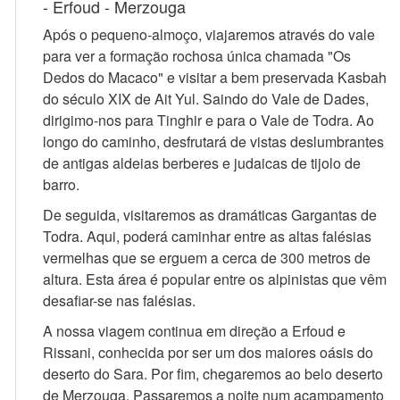
- Erfoud - Merzouga
Após o pequeno-almoço, viajaremos através do vale
para ver a formação rochosa única chamada "Os
Dedos do Macaco" e visitar a bem preservada Kasbah
do século XIX de Ait Yul. Saindo do Vale de Dades,
dirigimo-nos para Tinghir e para o Vale de Todra. Ao
longo do caminho, desfrutará de vistas deslumbrantes
de antigas aldeias berberes e judaicas de tijolo de
barro.
De seguida, visitaremos as dramáticas Gargantas de
Todra. Aqui, poderá caminhar entre as altas falésias
vermelhas que se erguem a cerca de 300 metros de
altura. Esta área é popular entre os alpinistas que vêm
desafiar-se nas falésias.
A nossa viagem continua em direção a Erfoud e
Rissani, conhecida por ser um dos maiores oásis do
deserto do Sara. Por fim, chegaremos ao belo deserto
de Merzouga. Passaremos a noite num acampamento