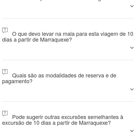
Sim, terá tempo livre em locais como Essaouira, o
acampamento no deserto, e Marraquexe para relaxar,
O que devo levar na mala para esta viagem de 10
passear ou explorar por sua conta.
dias a partir de Marraquexe?
Eis uma lista de coisas a preparar/levar:
Quais são as modalidades de reserva e de
pagamento?
Sapatos confortáveis para caminhar
Roupa leve para o dia, roupa quente para as noites no
Para confirmar a sua reserva para a excursão de 10 dias a
deserto
partir de Marraquexe, pedimos um pequeno depósito a ser
Pode sugerir outras excursões semelhantes à
pago antecipadamente. O saldo restante pode ser pago
excursão de 10 dias a partir de Marraquexe?
Chapéu de sol, óculos de sol, protetor solar
através de PayPal, cartão de crédito, transferência bancária
ou em dinheiro à chegada.