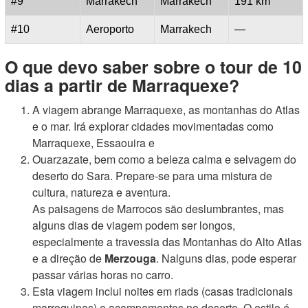
#9
Marrakech
Marrakech
191 km
#10
Aeroporto
Marrakech
—
O que devo saber sobre o tour de 10
dias a partir de Marraquexe?
A viagem abrange Marraquexe, as montanhas do Atlas
e o mar. Irá explorar cidades movimentadas como
Marraquexe, Essaouira e
Ouarzazate, bem como a beleza calma e selvagem do
deserto do Sara. Prepare-se para uma mistura de
cultura, natureza e aventura.
As paisagens de Marrocos são deslumbrantes, mas
alguns dias de viagem podem ser longos,
especialmente a travessia das Montanhas do Alto Atlas
e a direção de
Merzouga
. Nalguns dias, pode esperar
passar várias horas no carro.
Esta viagem inclui noites em riads (casas tradicionais
marroquinas) e acampamentos no deserto. O estilo é