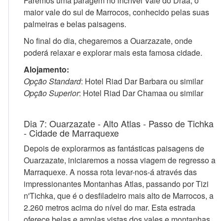
Faremos uma paragem no incrível Vale do Draa, o
maior vale do sul de Marrocos, conhecido pelas suas
palmeiras e belas paisagens.
No final do dia, chegaremos a Ouarzazate, onde
poderá relaxar e explorar mais esta famosa cidade.
Alojamento:
Opção Standard
: Hotel Riad Dar Barbara ou similar
Opção Superior
: Hotel Riad Dar Chamaa ou similar
Dia 7: Ouarzazate - Alto Atlas - Passo de Tichka
- Cidade de Marraquexe
Depois de explorarmos as fantásticas paisagens de
Ouarzazate, iniciaremos a nossa viagem de regresso a
Marraquexe. A nossa rota levar-nos-á através das
impressionantes Montanhas Atlas, passando por Tizi
n'Tichka, que é o desfiladeiro mais alto de Marrocos, a
2.260 metros acima do nível do mar. Esta estrada
oferece belas e amplas vistas dos vales e montanhas