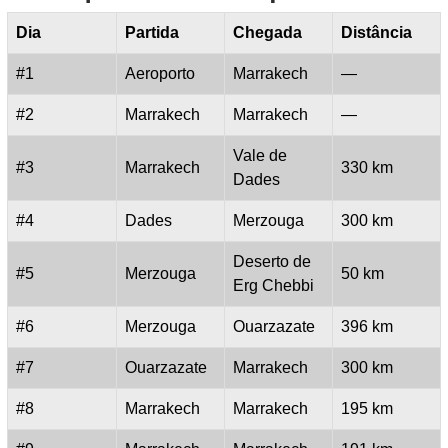
Dia
Partida
Chegada
Distância
#1
Aeroporto
Marrakech
—
#2
Marrakech
Marrakech
—
Vale de
#3
Marrakech
330 km
Dades
#4
Dades
Merzouga
300 km
Deserto de
#5
Merzouga
50 km
Erg Chebbi
#6
Merzouga
Ouarzazate
396 km
#7
Ouarzazate
Marrakech
300 km
#8
Marrakech
Marrakech
195 km