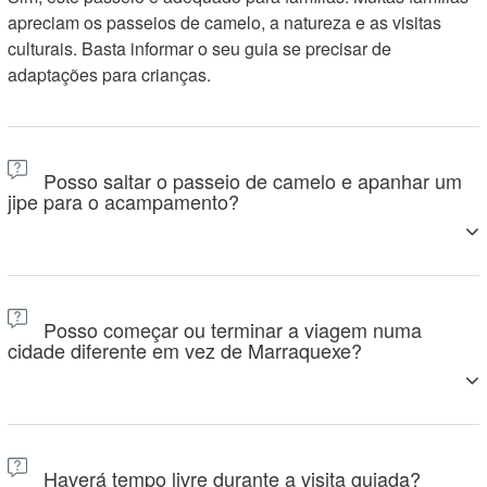
apreciam os passeios de camelo, a natureza e as visitas
culturais. Basta informar o seu guia se precisar de
adaptações para crianças.
Posso saltar o passeio de camelo e apanhar um
jipe para o acampamento?
Sim, se preferir não andar de camelo, um veículo 4x4 pode
levá-lo diretamente para o acampamento no deserto de
Posso começar ou terminar a viagem numa
Merzouga.
cidade diferente em vez de Marraquexe?
Sim, esta excursão pode ser personalizada para começar em
Casablanca, Fes ou Agadir, mediante pedido.
Haverá tempo livre durante a visita guiada?