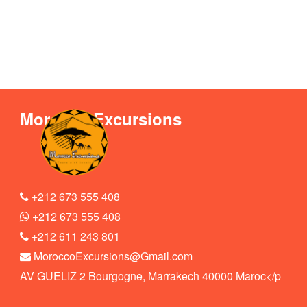
Morocco Excursions
+212 673 555 408
+212 673 555 408
+212 611 243 801
MoroccoExcursions@Gmail.com
AV GUELIZ 2 Bourgogne, Marrakech 40000 Maroc</p