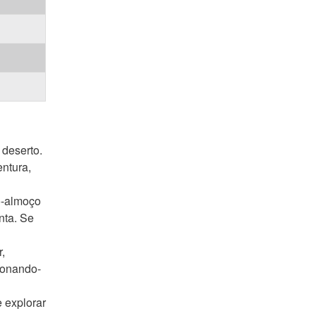
 deserto.
ntura,
o-almoço
nta. Se
r,
ionando-
 explorar