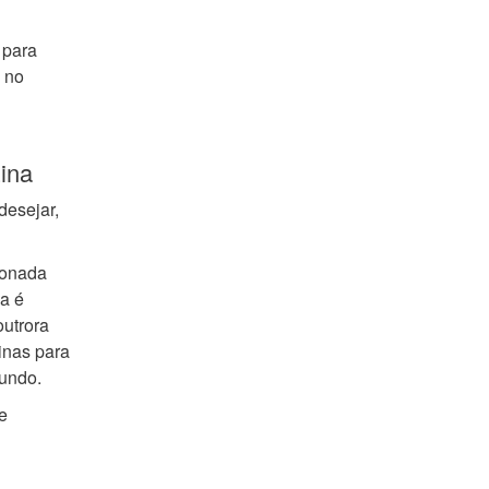
 para
o no
ina
desejar,
donada
da é
outrora
inas para
fundo.
e