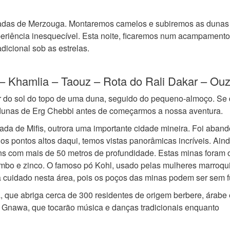
uradas de Merzouga. Montaremos camelos e subiremos as dunas
xperiência inesquecível. Esta noite, ficaremos num acampament
dicional sob as estrelas.
 Khamlia – Taouz – Rota do Rali Dakar – Ouz
do sol do topo de uma duna, seguido do pequeno-almoço. Se 
unas de Erg Chebbi antes de começarmos a nossa aventura.
da de Mifis, outrora uma importante cidade mineira. Foi aban
s pontos altos daqui, temos vistas panorâmicas incríveis. Ain
uns com mais de 50 metros de profundidade. Estas minas foram 
umbo e zinco. O famoso pó Kohl, usado pelas mulheres marroqu
 cuidado nesta área, pois os poços das minas podem ser sem 
, que abriga cerca de 300 residentes de origem berbere, árabe 
 Gnawa, que tocarão música e danças tradicionais enquanto