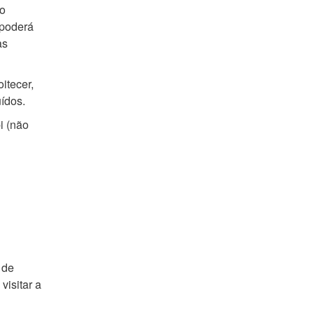
no
 poderá
as
itecer,
ídos.
i (não
 de
isitar a