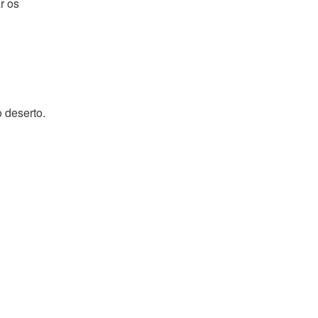
r os
 deserto.