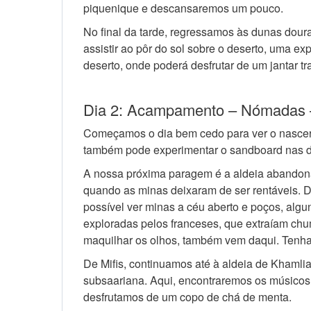
piquenique e descansaremos um pouco.
No final da tarde, regressamos às dunas do
assistir ao pôr do sol sobre o deserto, uma e
deserto, onde poderá desfrutar de um jantar tra
Dia 2: Acampamento – Nómadas –
Começamos o dia bem cedo para ver o nascer 
também pode experimentar o sandboard nas d
A nossa próxima paragem é a aldeia abandona
quando as minas deixaram de ser rentáveis. Do
possível ver minas a céu aberto e poços, alg
exploradas pelos franceses, que extraíam ch
maquilhar os olhos, também vem daqui. Tenha
De Mifis, continuamos até à aldeia de Khamlia
subsaariana. Aqui, encontraremos os músicos
desfrutamos de um copo de chá de menta.