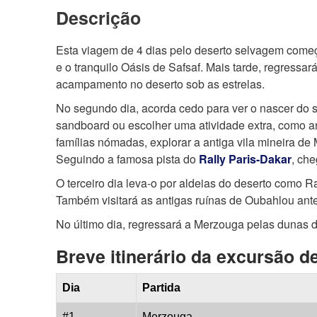
Descrição
Esta viagem de 4 dias pelo deserto selvagem começ
e o tranquilo Oásis de Safsaf. Mais tarde, regressar
acampamento no deserto sob as estrelas.
No segundo dia, acorda cedo para ver o nascer do
sandboard ou escolher uma atividade extra, como an
famílias nómadas, explorar a antiga vila mineira de
Seguindo a famosa pista do
Rally Paris-Dakar
, che
O terceiro dia leva-o por aldeias do deserto como 
Também visitará as antigas ruínas de Oubahlou ante
No último dia, regressará a Merzouga pelas dunas d
Breve itinerário da excursão d
Dia
Partida
#1
Merzouga