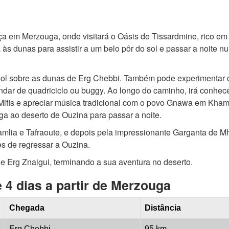
a em Merzouga, onde visitará o Oásis de Tissardmine, rico em 
á às dunas para assistir a um belo pôr do sol e passar a noite n
 sol sobre as dunas de Erg Chebbi. Também pode experimentar 
dar de quadriciclo ou buggy. Ao longo do caminho, irá conhec
 Mifis e apreciar música tradicional com o povo Gnawa em Kham
ga ao deserto de Ouzina para passar a noite.
Ramlia e Tafraoute, e depois pela impressionante Garganta de M
s de regressar a Ouzina.
e Erg Znaigui, terminando a sua aventura no deserto.
e 4 dias a partir de Merzouga
Chegada
Distância
Erg Chebbi
95 km