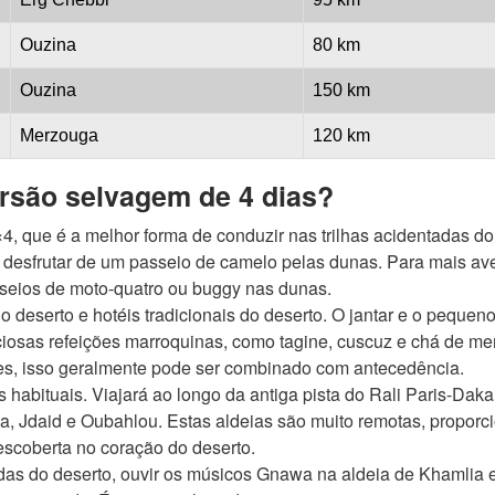
Ouzina
80 km
Ouzina
150 km
Merzouga
120 km
rsão selvagem de 4 dias?
×4, que é a melhor forma de conduzir nas trilhas acidentadas do
desfrutar de um passeio de camelo pelas dunas. Para mais ave
sseios de moto-quatro ou buggy nas dunas.
deserto e hotéis tradicionais do deserto. O jantar e o pequen
iciosas refeições marroquinas, como tagine, cuscuz e chá de me
ares, isso geralmente pode ser combinado com antecedência.
s habituais. Viajará ao longo da antiga pista do Rali Paris-Daka
, Jdaid e Oubahlou. Estas aldeias são muito remotas, proporc
scoberta no coração do deserto.
das do deserto, ouvir os músicos Gnawa na aldeia de Khamlia e