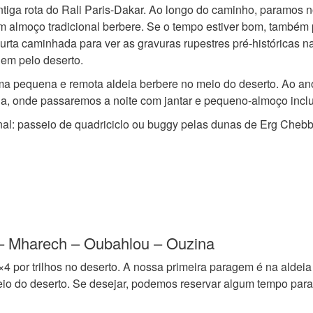
tiga rota do Rali Paris-Dakar. Ao longo do caminho, paramos 
um almoço tradicional berbere. Se o tempo estiver bom, também
rta caminhada para ver as gravuras rupestres pré-históricas n
gem pelo deserto.
a pequena e remota aldeia berbere no meio do deserto. Ao ano
a, onde passaremos a noite com jantar e pequeno-almoço inclu
nal: passeio de quadriciclo ou buggy pelas dunas de Erg Chebb
i – Mharech – Oubahlou – Ouzina
 por trilhos no deserto. A nossa primeira paragem é na aldeia
o do deserto. Se desejar, podemos reservar algum tempo para v