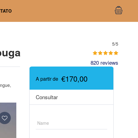
TATO
5/5
ouga
820 reviews
€170,00
A partir de
lingue,
Consultar