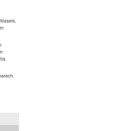
fósseis,
um
o
er
lia.
harech.