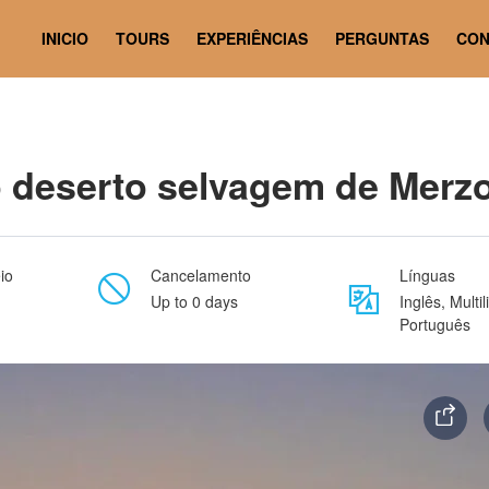
ga
INICIO
TOURS
EXPERIÊNCIAS
PERGUNTAS
CON
o deserto selvagem de Merz
io
Cancelamento
Línguas
Up to 0 days
Inglês, Multi
Português