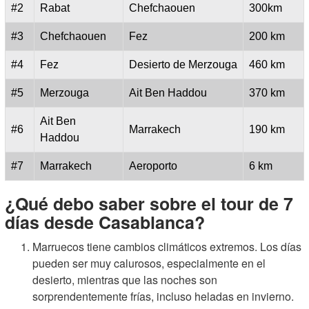
#2
Rabat
Chefchaouen
300km
#3
Chefchaouen
Fez
200 km
#4
Fez
Desierto de Merzouga
460 km
#5
Merzouga
Ait Ben Haddou
370 km
Ait Ben
#6
Marrakech
190 km
Haddou
#7
Marrakech
Aeroporto
6 km
¿Qué debo saber sobre el tour de 7
días desde Casablanca?
Marruecos tiene cambios climáticos extremos. Los días
pueden ser muy calurosos, especialmente en el
desierto, mientras que las noches son
sorprendentemente frías, incluso heladas en invierno.