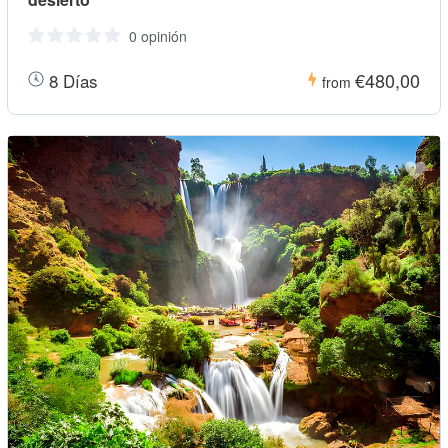
0 opinión
€480,00
8 Días
from