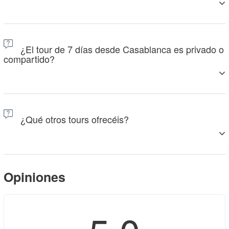
cuidadosamente seleccionados por su comodidad y carácter
local.
Estaremos encantados de ajustar los itinerarios añadiendo
noches adicionales en el desierto o en las ciudades,
¿El tour de 7 días desde Casablanca es privado o
cambiando las actividades o ampliando la duración de su
compartido?
viaje. No dude en solicitarnos información sobre cómo
personalizar su experiencia.
Se trata principalmente de una visita privada, pero en
ocasiones hay opciones disponibles para grupos reducidos.
¿Qué otros tours ofrecéis?
También ofrecemos tours más largos de
8 días
y viajes de
10
días desde Casablanca
para aquellos que deseen explorar
Opiniones
más a fondo las maravillas de Marruecos.