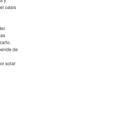
a y
 el oasis
er.
cas
zarlo.
epende de
or solar