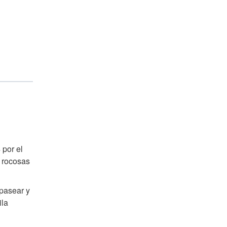
por el
s rocosas
 pasear y
ila