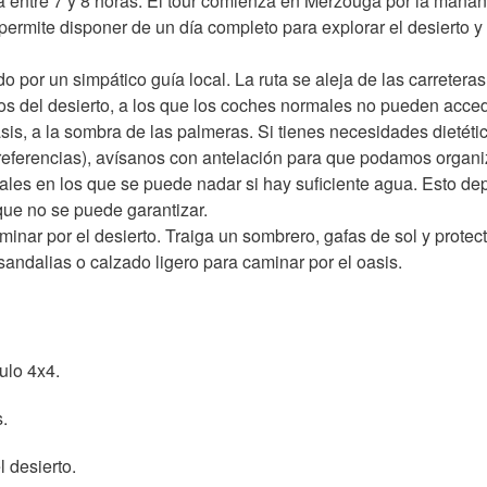
a entre 7 y 8 horas. El tour comienza en Merzouga por la mañan
e permite disponer de un día completo para explorar el desierto y
o por un simpático guía local. La ruta se aleja de las carreteras
os del desierto, a los que los coches normales no pueden acced
sis, a la sombra de las palmeras. Si tienes necesidades dietéti
preferencias), avísanos con antelación para que podamos organi
ales en los que se puede nadar si hay suficiente agua. Esto d
 que no se puede garantizar.
nar por el desierto. Traiga un sombrero, gafas de sol y protect
sandalias o calzado ligero para caminar por el oasis.
ulo 4x4.
.
 desierto.