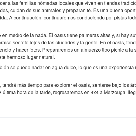
er a las familias nómadas locales que viven en tiendas tradici
dades, cuidan de sus animales y preparan té. Es una buena opor
vida. A continuación, continuaremos conduciendo por pistas tod
 en medio de la nada. El oasis tiene palmeras altas y, si hay su
íso secreto lejos de las ciudades y la gente. En el oasis, ten
ilencio y hacer fotos. Prepararemos un almuerzo tipo pícnic a la
ste hermoso lugar natural.
ambién se puede nadar en agua dulce, lo que es una experiencia
endrá más tiempo para explorar el oasis, sentarse bajo los ár
 A última hora de la tarde, regresaremos en 4x4 a Merzouga, lle
?