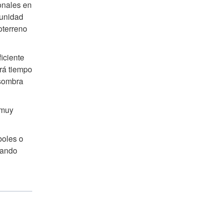
onales en
tunidad
oterreno
ficiente
drá tiempo
 sombra
 muy
boles o
gando