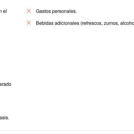
n el
Gastos personales.
Bebidas adicionales (refrescos, zumos, alcoho
parado
asis.