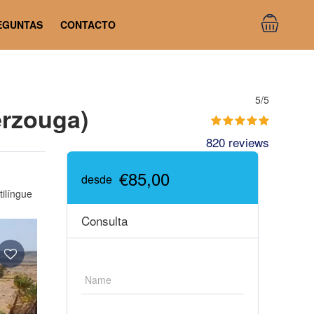
EGUNTAS
CONTACTO
5/5
erzouga)
820 reviews
€85,00
desde
tilíngue
Consulta