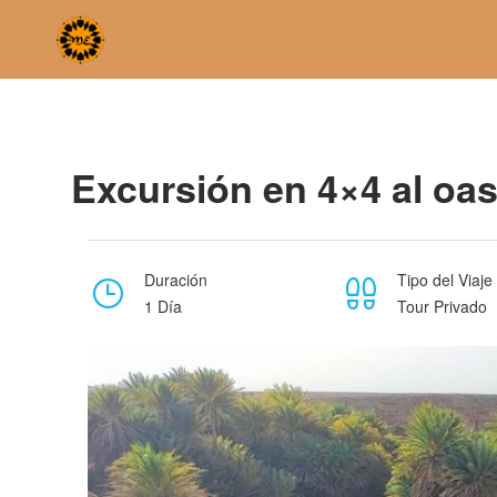
Home
Excursión en 4×4 al oasis de Safsaf (Desierto de Mer
Excursión en 4×4 al oas
Duración
Tipo del Viaje
1 Día
Tour Privado