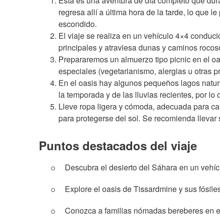
Esta es una aventura de día completo que dur
regresa allí a última hora de la tarde, lo que l
escondido.
El viaje se realiza en un vehículo 4×4 conducid
principales y atraviesa dunas y caminos rocos
Prepararemos un almuerzo tipo picnic en el oa
especiales (vegetarianismo, alergias u otras 
En el oasis hay algunos pequeños lagos natur
la temporada y de las lluvias recientes, por lo
Lleve ropa ligera y cómoda, adecuada para cami
para protegerse del sol. Se recomienda llevar 
Puntos destacados del viaje
Descubra el desierto del Sáhara en un vehíc
Explore el oasis de Tissardmine y sus fósiles
Conozca a familias nómadas bereberes en el