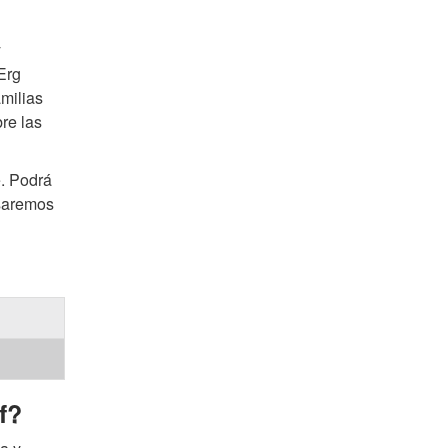
y
Erg
milias
re las
e. Podrá
asaremos
f?