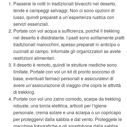
Passerai le notti in tradizionali bivacchi nel deserto,
tende e campeggi selvaggi. Non ci sono opzioni di
lusso, quindi preparati a un’esperienza rustica con
servizi essenziali.
Portate con voi acqua a sufficienza, poiché il trekking
nel deserto è disidratante. I pasti sono solitamente piatti
tradizionali marocchini, spesso preparati in anticipo o
cucinati al campo. Informate gli organizzatori se avete
restrizioni alimentari.
Il deserto è remoto, quindi le strutture mediche sono
limitate. Portate con voi un kit di pronto soccorso di
base, eventuali farmaci personali e assicuratevi di
avere un’assicurazione di viaggio che copra le attività
di trekking.
Portate con voi uno zaino comodo, scarpe da trekking
robuste, una torcia elettrica, articoli per l’igiene
personale, crema solare e una sciarpa o un copricapo
per proteggervi dalla sabbia e dal vento. Proteggete le
macchine fotografiche e gli smartphone dalla sabbia.