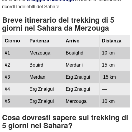
ricordi indelebili del Sahara.
Breve itinerario del trekking di 5
giorni nel Sahara da Merzouga
Giorno
Partenza
Arrivo
Distanza
#1
Merzouga
Bouighd
10 km
#2
Bouird
Merdani
15 km
#3
Merdani
Erg Znaigui
15 km
#4
Erg Znaigui
Erg Znaigui
—
#5
Erg Znaigui
Merzouga
10 km
Cosa dovresti sapere sul trekking di
5 giorni nel Sahara?