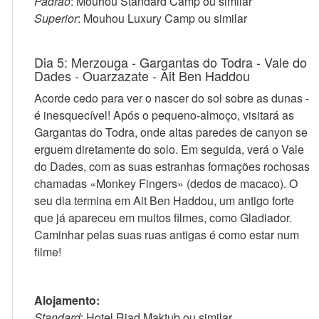
Padrão
: Mouhou Standard Camp ou similar
Superior
: Mouhou Luxury Camp ou similar
Dia 5: Merzouga - Gargantas do Todra - Vale do
Dades - Ouarzazate - Ait Ben Haddou
Acorde cedo para ver o nascer do sol sobre as dunas -
é inesquecível! Após o pequeno-almoço, visitará as
Gargantas do Todra, onde altas paredes de canyon se
erguem diretamente do solo. Em seguida, verá o Vale
do Dades, com as suas estranhas formações rochosas
chamadas «Monkey Fingers» (dedos de macaco). O
seu dia termina em Ait Ben Haddou, um antigo forte
que já apareceu em muitos filmes, como Gladiador.
Caminhar pelas suas ruas antigas é como estar num
filme!
Alojamento:
Standard
: Hotel Riad Maktub ou similar