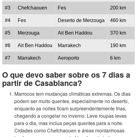
#3
Chefchaouen
Fes
200 km
#4
Fes
Deserto de Merzouga
460 km
#5
Merzouga
Ait Ben Haddou
370 km
#6
Ait Ben Haddou
Marrakech
190 km
#7
Marrakech
Aeroporto
6 km
O que devo saber sobre os 7 dias a
partir de Casablanca?
Marrocos tem mudanças climáticas extremas. Os dias
podem ser muito quentes, especialmente no deserto,
enquanto as noites ficam surpreendentemente frias,
chegando a congelar no inverno. Leve roupas leves
para o dia, mas inclua peças quentes para a noite.
Cidades como Chefchaouen e áreas montanhosas