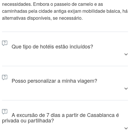
necessidades. Embora o passeio de camelo e as
caminhadas pela cidade antiga exijam mobilidade básica, há
alternativas disponíveis, se necessário.
Que tipo de hotéis estão incluídos?
Ficará hospedado em hotéis de 3 a 4 estrelas e pousadas
tradicionais marroquinas (riads), além do exclusivo
Posso personalizar a minha viagem?
acampamento no deserto. Todas as acomodações são
cuidadosamente selecionadas para oferecer conforto e
características locais.
Temos todo o prazer em ajustar os itinerários, adicionando
noites extra no deserto ou nas cidades, alterando atividades
A excursão de 7 dias a partir de Casablanca é
ou prolongando a sua excursão. Basta solicitar a
privada ou partilhada?
personalização da sua experiência.