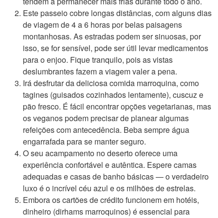
tendem a permanecer mais frias durante todo o ano.
Este passeio cobre longas distâncias, com alguns dias
de viagem de 4 a 6 horas por belas paisagens
montanhosas. As estradas podem ser sinuosas, por
isso, se for sensível, pode ser útil levar medicamentos
para o enjoo. Fique tranquilo, pois as vistas
deslumbrantes fazem a viagem valer a pena.
Irá desfrutar da deliciosa comida marroquina, como
tagines (guisados cozinhados lentamente), cuscuz e
pão fresco. É fácil encontrar opções vegetarianas, mas
os veganos podem precisar de planear algumas
refeições com antecedência. Beba sempre água
engarrafada para se manter seguro.
O seu acampamento no deserto oferece uma
experiência confortável e autêntica. Espere camas
adequadas e casas de banho básicas — o verdadeiro
luxo é o incrível céu azul e os milhões de estrelas.
Embora os cartões de crédito funcionem em hotéis,
dinheiro (dirhams marroquinos) é essencial para