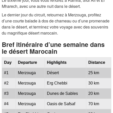
Le sixième jour, vous vous rendrez à Ramlia, Sidi Ali et El
Mharech, avec une autre nuit dans le désert.
Le dernier jour du circuit, retournez à Merzouga, profitez
d’une courte balade à dos de chameau ou d’une promenade
dans le désert, et terminez votre voyage avec des souvenirs
du magnifique désert marocain.
Bref itinéraire d’une semaine dans
le désert Marocain
Day
Departure
Highlights
Distance
#1
Merzouga
Désert
25 km
#2
Merzouga
Erg Chebbi
30 km
#3
Merzouga
Dunes de Sables
20 km
#4
Merzouga
Oasis de Safsaf
70 km